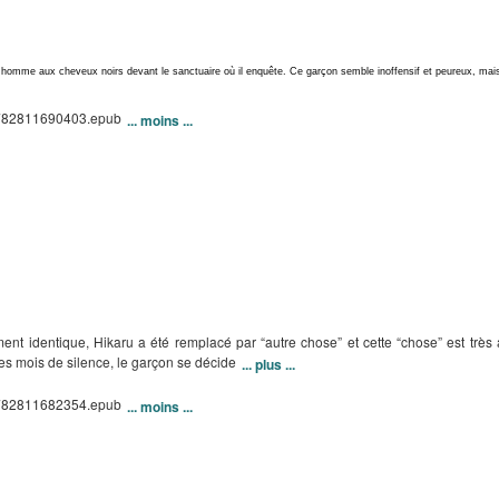
omme aux cheveux noirs devant le sanctuaire où il enquête. Ce garçon semble inoffensif et peureux, mai
/9782811690403.epub
... moins ...
nt identique, Hikaru a été remplacé par “autre chose” et cette “chose” est très 
des mois de silence, le garçon se décide
... plus ...
/9782811682354.epub
... moins ...