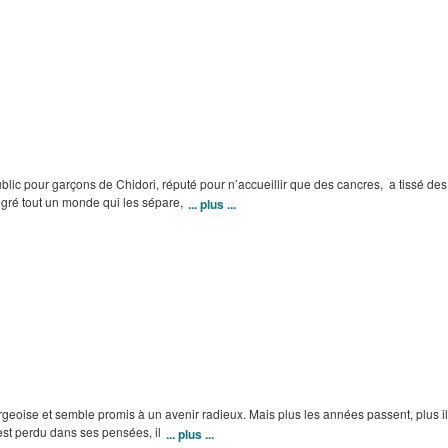
blic pour garçons de Chidori, réputé pour n’accueillir que des cancres, a tissé de
lgré tout un monde qui les sépare,
... plus ...
urgeoise et semble promis à un avenir radieux. Mais plus les années passent, plus il
l est perdu dans ses pensées, il
... plus ...