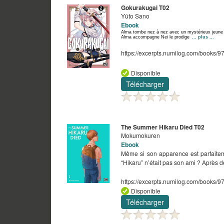
Gokurakugai T02
Yûto Sano
Ebook
Alma tombe nez à nez avec un mystérieux jeune h
Alma accompagne Nei le prodige
... plus ...
https://excerpts.numilog.com/books
Disponible
Télécharger
The Summer Hikaru Died T02
Mokumokuren
Ebook
Même si son apparence est parfaiteme
“Hikaru” n’était pas son ami ? Après 
https://excerpts.numilog.com/books
Disponible
Télécharger