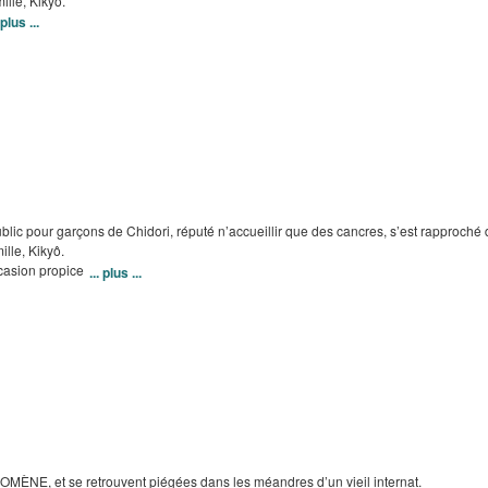
ille, Kikyô.
 plus ...
blic pour garçons de Chidori, réputé n’accueillir que des cancres, s’est rapproché
ille, Kikyô.
casion propice
... plus ...
MÈNE, et se retrouvent piégées dans les méandres d’un vieil internat.