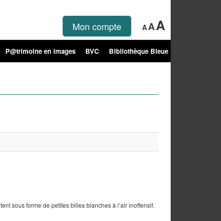
A
Mon compte
A
A
P@trimoine en images
BVC
Bibliothèque Bleue
nt sous forme de petites billes blanches à l’air inoffensif.