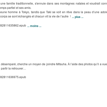
une famille traditionnelle, s'ennuie dans ses montagnes natales et voudrait conna
temps partiel et ses amis.
n jeune homme à Tokyo, tandis que Taki se voit en rêve dans la peau d’une adole
 corps se sont échangés et chacun vit la vie de l’autre !
... plus ...
/9782811635862.epub
... moins ...
, désemparé, cherche un moyen de joindre Mitsuha. À l’aide des photos qu’il a vues à
 partir la retrouver…
/9782811636975.epub