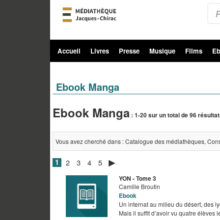
Accueil
Livres
Presse
Musique
Films
Eb
Ebook Manga
Ebook Manga
: 1-20 sur un total de 96 résulta
Vous avez cherché dans : Catalogue des médiathèques, Conser
1
2
3
4
5
YON - Tome 3
Camille Broutin
Ebook
Un internat au milieu du désert, des ly
Mais il suffit d’avoir vu quatre élèves 