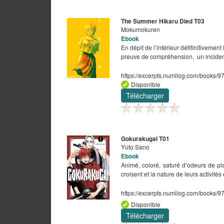
The Summer Hikaru Died T03
Mokumokuren
Ebook
En dépit de l’intérieur défifinitivemen
preuve de compréhension, un incident
https://excerpts.numilog.com/books
Disponible
Télécharger
Gokurakugai T01
Yûto Sano
Ebook
Animé, coloré, saturé d’odeurs de pl
croisent et la nature de leurs activit
https://excerpts.numilog.com/books
Disponible
Télécharger