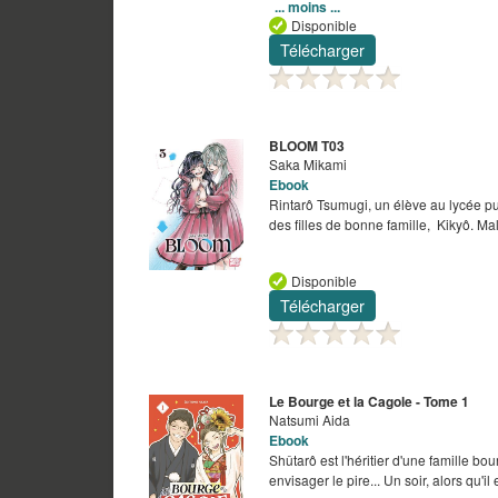
... moins ...
Disponible
Télécharger
BLOOM T03
Saka Mikami
Ebook
Rintarô Tsumugi, un élève au lycée pu
des filles de bonne famille, Kikyô. Ma
Disponible
Télécharger
Le Bourge et la Cagole - Tome 1
Natsumi Aida
Ebook
Shûtarô est l'héritier d'une famille bo
envisager le pire... Un soir, alors qu'i