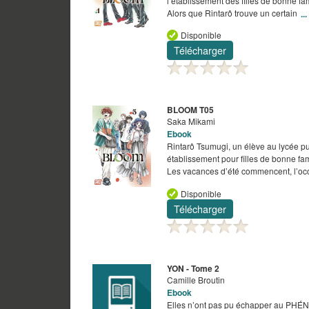
l’établissement des filles de bonne fam
Alors que Rintarô trouve un certain
...
Disponible
Télécharger
BLOOM T05
Saka Mikami
Ebook
Rintarô Tsumugi, un élève au lycée pu
établissement pour filles de bonne fam
Les vacances d’été commencent, l’oc
Disponible
Télécharger
YON - Tome 2
Camille Broutin
Ebook
Elles n’ont pas pu échapper au PHÉNO