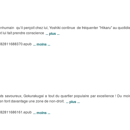
t inhumain qu’il perçoit chez lui, Yoshiki continue de fréquenter "Hikaru" au quotidi
 lui fait prendre conscience
... plus ...
/9782811688370.epub
... moins ...
ats savoureux, Gokurakugai a tout du quartier populaire par excellence ! Du moi
és en font davantage une zone de non-droit.
... plus ...
/9782811686161.epub
... moins ...