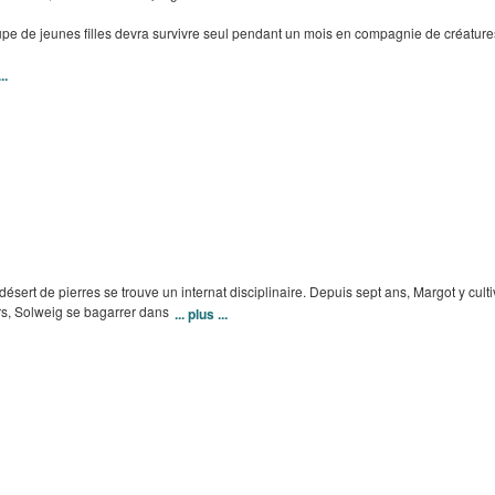
 de jeunes filles devra survivre seul pendant un mois en compagnie de créature
..
désert de pierres se trouve un internat disciplinaire. Depuis sept ans, Margot y cult
irs, Solweig se bagarrer dans
... plus ...